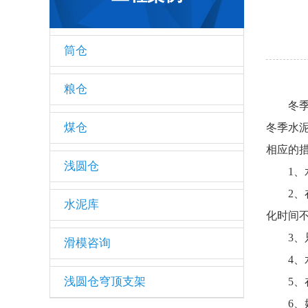
筒仓
粮仓
冬
煤仓
冬季水
相应的
浅圆仓
1
2
水泥库
化时间
3
滑模咨询
4
浅圆仓穹顶支架
5
6