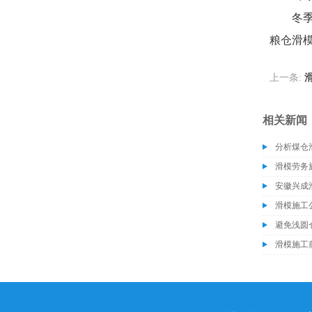
冬
粮仓滑
上一条:
相关新闻
分析煤仓
滑模劳务
安徽兴成
滑模施工
避免浅圆
滑模施工