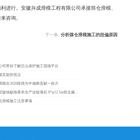
顺利进行。安徽兴成滑模工程有限公司承接筒仓滑模、
前来咨询。
下一条:
分析煤仓滑模施工的扭偏原因
公司带你了解怎么保护施工现场平台
顶支架的优点
滑模在2020疫情为中储粮贡献一份力
云南省西双版纳勐海香米全产业链项目 9*φ12.5m筒仓漏斗施工完成
仓滑模施工注意事项