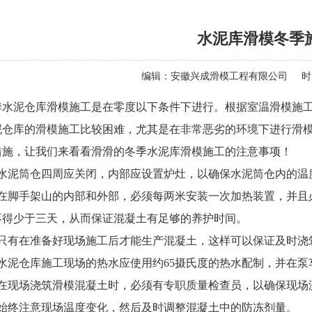
水泥库滑模冬季
编辑：
安徽兴成滑模工程有限公司
时
季水泥仓库滑模施工是在零度以下条件下进行。根据室温滑模施
泥仓库的滑模施工比较困难，尤其是在非常恶劣的环境下进行滑
措施，让我们来看看滑滑的冬季水泥库滑模施工的注意事项！
、水泥筒仓四周应关闭，内部应设置炉灶，以确保水泥筒仓内的温度
、在脚手架山的内部和外部，必须每两米安装一次加热装置，并且
不得少于三天，从而保证混凝土有足够的养护时间。
、只有在准备好现场施工后才能生产混凝土，这样可以保证及时浇
、水泥仓库施工现场的热水应使用约65摄氏度的热水配制，并在
、在现场浇筑滑模混凝土时，必须有专职质量检查员，以确保现场
、始终注意现场温度变化，然后及时调整混凝土中的防冻剂量。