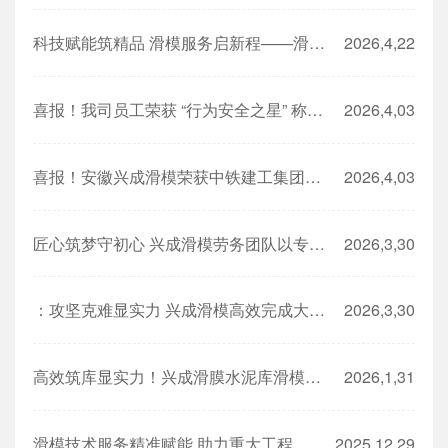
科技赋能筑精品 滑模服务启新程——滑模技术服务多点落地，推动工程建设提质增效
2026,4,22
喜报！我司员工荣获 “行为安全之星” 称号，安全管理再获认可
2026,4,03
喜报！安徽兴成滑模荣获中铁建工集团第四公司“2025年度优秀分包单位”称号
2026,4,03
匠心筑梦守初心 兴成滑模劳务团队以专业赋能工程品质提升
2026,3,30
：攻坚克难显实力 兴成滑模高效完成大型筒仓滑模劳务施工任务
2026,3,30
高效筑库显实力！兴成滑膜水泥库滑模施工落地，破解大型储库建设痛点
2026,1,31
滑模技术服务精准赋能 助力重大工程高效推进
2025,12,29