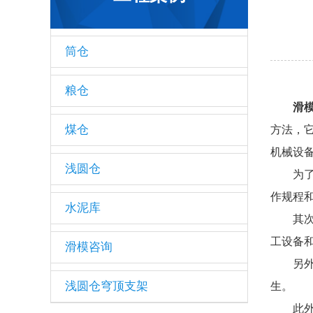
筒仓
粮仓
滑
煤仓
方法，
机械设
浅圆仓
为
作规程
水泥库
其
工设备
滑模咨询
另
浅圆仓穹顶支架
生。
此