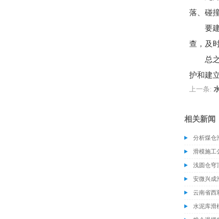
落、碰
要
查，及
总
护和建
上一条:
相关新闻
分析煤仓
滑模施工
浅圆仓穹
安微兴成
水泥库滑