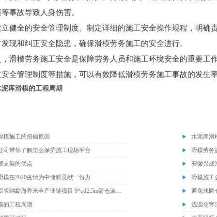
撞等事故导致人身伤害。
建立健全的安全管理制度。制定详细的施工安全操作规程，明确
时发现和纠正安全隐患，确保滑模劳务施工的安全进行。
之，滑模劳务施工安全是保障劳务人员和施工环境安全的重要工
立安全管理制度等措施，可以有效降低滑模劳务施工事故的发生
水泥库滑模的工程周期
滑模施工的扭偏原因
水泥库滑
公司带你了解怎么保护施工现场平台
滑模劳务
顶支架的优点
安徽兴成
滑模在2020疫情为中储粮贡献一份力
滑模施工
云南省西双版纳勐海香米全产业链项目 9*φ12.5m筒仓漏斗施工完成
避免浅圆
模的工程周期
浅圆仓穹