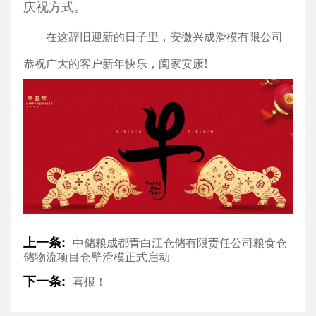
庆祝方式。
在这辞旧迎新的日子里，安徽兴成滑模有限公司
!
恭祝广大的客户新年快乐，阖家安康
上一条:
中储粮成都青白江仓储有限责任公司粮食仓
储物流项目仓壁滑模正式启动
下一条:
喜报！