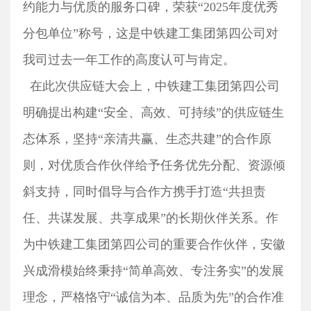
约能力与优质的服务口碑，荣获“2025年度优秀
分包单位”称号，这是中铁建工集团第四公司对
我司过去一年工作的高度认可与肯定。
在此次供应链大会上，中铁建工集团第四公司
明确提出构建“安全、高效、可持续”的供应链生
态体系，坚持“亲清共赢、生态共建”的合作原
则，对优质合作伙伴给予任务优先分配、资源倾
斜支持，同时倡导与合作方携手打造“共担责
任、共谋发展、共享成果”的长期伙伴关系。作
为中铁建工集团第四公司的重要合作伙伴，安徽
兴成滑模始终秉持“简单高效、专注务实”的发展
理念，严格恪守“诚信为本、品质为先”的合作准